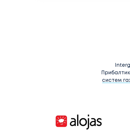
Inter
Прибалтик
систем га