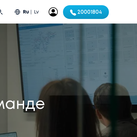
Ru
Lv
20001804
манде