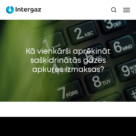
Kā vienkārši aprēķināt
sašķidrinātās gāzes
apkures izmaksas?