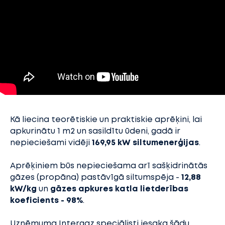
Kā liecina teorētiskie un praktiskie aprēķini, lai
apkurinātu 1 m2 un sasildītu ūdeni, gadā ir
nepieciešami vidēji
169,95 kW siltumenerģijas
.
Aprēķiniem būs nepieciešama arī sašķidrinātās
gāzes (propāna) pastāvīgā siltumspēja -
12,88
kW/kg
un
gāzes apkures
katla lietderības
koeficients - 98%
.
Uzņēmuma Intergaz speciālisti iesaka šādu