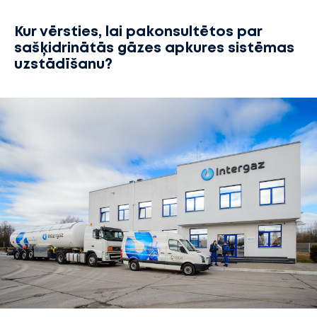
Kur vērsties, lai pakonsultētos par
sašķidrinātās gāzes apkures sistēmas
uzstādīšanu?