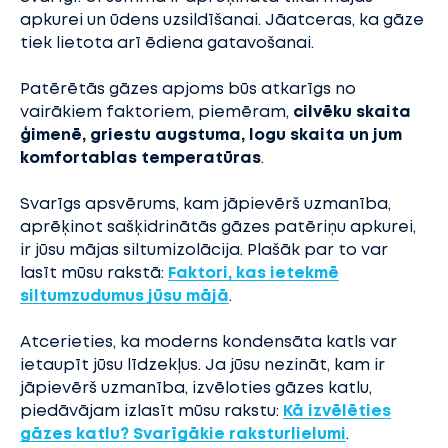
apkurei un ūdens uzsildīšanai. Jāatceras, ka gāze
tiek lietota arī ēdiena gatavošanai.
Patērētās gāzes apjoms būs atkarīgs no
vairākiem faktoriem, piemēram,
cilvēku skaita
ģimenē, griestu augstuma, logu skaita un jum
komfortablas temperatūras
.
Svarīgs apsvērums, kam jāpievērš uzmanība,
aprēķinot sašķidrinātās gāzes patēriņu apkurei,
ir jūsu mājas siltumizolācija. Plašāk par to var
lasīt mūsu rakstā:
Faktori, kas ietekmē
siltumzudumus jūsu mājā
.
Atcerieties, ka moderns kondensāta katls var
ietaupīt jūsu līdzekļus. Ja jūsu nezināt, kam ir
jāpievērš uzmanība, izvēloties gāzes katlu,
piedāvājam izlasīt mūsu rakstu:
Kā izvēlēties
gāzes katlu? Svarīgākie raksturlielumi
.