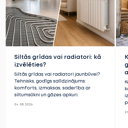
Siltās grīdas vai radiatori: kā
K
izvēlēties?
g
a
Siltās grīdas vai radiatori jaunbūvei?
Tehnisks, godīgs salīdzinājums:
K
komforts, izmaksas, saderība ar
k
siltumsūkni un gāzes apkuri.
i
p
04.08.2026
2