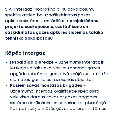
SIA “Intergaz” nodrošina pilnu pakalpojumu
spektru attiecībā uz sašķidrinātās gāzes
apkures sistēmas uzstādīšanu:
projektēšanu,
projekta saskaņošanu, uzstādīšanu un
sašķidrinātās gāzes apkures sistēmas tālāko
tehnisko apkalpošanu
.
Kāpēc Intergaz
Iespaidīga pieredze
– Uzņēmums Intergaz ir
ierīkojis vairāk nekā 3785 autonomās gāzes
apgādes sistēmas gan privātmājās un kotedžu
ciematos, gan lielos ražošanas objektos.
Pašiem savas montāžas brigādes
–
Uzņēmuma Intergaz kvalificētie speciālisti
veic visus darbus, sākot ar gāzes apgādes
sistēmas ierīkošanu un nodošanu ekpluatācijā
līdz pat sašķidrinātās gāzes apkures sistēmas