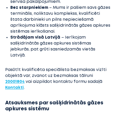
servisa pakalpojumiem.
Bez starpniekiem
– Mums ir pašiem savs gāzes
terminālis, noliktavu komplekss, kvalificēti
štata darbinieki un pilns nepieciešamā
aprīkojuma klāsts sašķidrinātās gāzes apkures
sistēmas ierīkošanai.
Strādājam visā Latvijā
– Ierīkojam
sašķidrinātās gāzes apkures sistēmas
jebkurās, pat grūti sasniedzamās vietās
Latvijā.
Pasūtīt kvalificēta speciālista bezmaksas vizīti
objektā var, zvanot uz bezmaksas tālruni
20001804
vai aizpildot kontaktu formu sadaļā
Kontakti
.
Atsauksmes par sašķidrinātās gāzes
apkures sistēmu