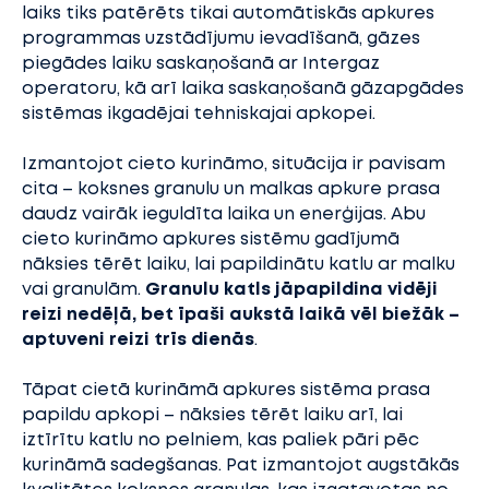
laiks tiks patērēts tikai automātiskās apkures
programmas uzstādījumu ievadīšanā, gāzes
piegādes laiku saskaņošanā ar Intergaz
operatoru, kā arī laika saskaņošanā gāzapgādes
sistēmas ikgadējai tehniskajai apkopei.
Izmantojot cieto kurināmo, situācija ir pavisam
cita – koksnes granulu un malkas apkure prasa
daudz vairāk ieguldīta laika un enerģijas. Abu
cieto kurināmo apkures sistēmu gadījumā
nāksies tērēt laiku, lai papildinātu katlu ar malku
vai granulām.
Granulu katls jāpapildina vidēji
reizi nedēļā, bet īpaši aukstā laikā vēl biežāk –
aptuveni reizi trīs dienās
.
Tāpat cietā kurināmā apkures sistēma prasa
papildu apkopi – nāksies tērēt laiku arī, lai
iztīrītu katlu no pelniem, kas paliek pāri pēc
kurināmā sadegšanas. Pat izmantojot augstākās