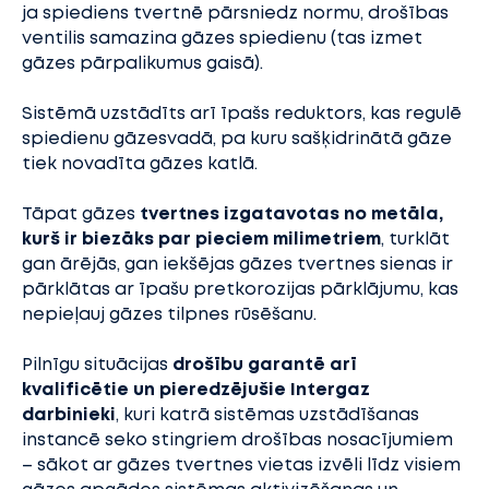
ja spiediens tvertnē pārsniedz normu, drošības
ventilis samazina gāzes spiedienu (tas izmet
gāzes pārpalikumus gaisā).
Sistēmā uzstādīts arī īpašs reduktors, kas regulē
spiedienu gāzesvadā, pa kuru sašķidrinātā gāze
tiek novadīta gāzes katlā.
Tāpat gāzes
tvertnes izgatavotas no metāla,
kurš ir biezāks par pieciem milimetriem
, turklāt
gan ārējās, gan iekšējas gāzes tvertnes sienas ir
pārklātas ar īpašu pretkorozijas pārklājumu, kas
nepieļauj gāzes tilpnes rūsēšanu.
Pilnīgu situācijas
drošību garantē arī
kvalificētie un pieredzējušie Intergaz
darbinieki
, kuri katrā sistēmas uzstādīšanas
instancē seko stingriem drošības nosacījumiem
– sākot ar gāzes tvertnes vietas izvēli līdz visiem