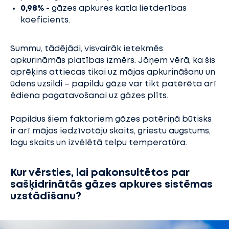
0,98%
- gāzes apkures katla lietderības
koeficients.
Summu, tādējādi, visvairāk ietekmēs
apkurināmās platības izmērs. Jāņem vērā, ka šis
aprēķins attiecas tikai uz mājas apkurināšanu un
ūdens uzsildi – papildu gāze var tikt patērēta arī
ēdiena pagatavošanai uz gāzes plīts.
Papildus šiem faktoriem gāzes patēriņā būtisks
ir arī mājas iedzīvotāju skaits, griestu augstums,
logu skaits un izvēlētā telpu temperatūra.
Kur vērsties, lai pakonsultētos par
sašķidrinātās gāzes apkures sistēmas
uzstādīšanu?