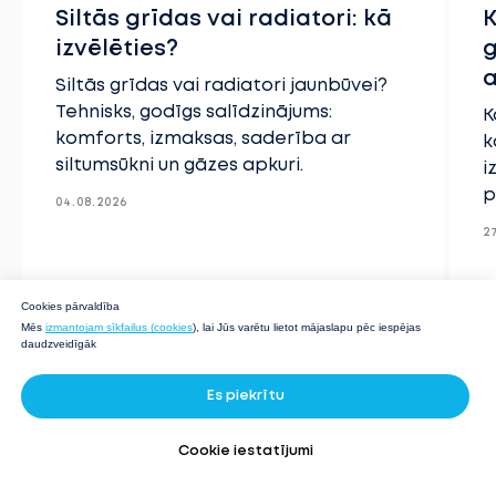
Siltās grīdas vai radiatori: kā
K
izvēlēties?
g
a
Siltās grīdas vai radiatori jaunbūvei?
Tehnisks, godīgs salīdzinājums:
K
komforts, izmaksas, saderība ar
k
siltumsūkni un gāzes apkuri.
i
p
04.08.2026
2
Cookies pārvaldība
Mēs
izmantojam sīkfailus (cookies
), lai Jūs varētu lietot mājaslapu pēc iespējas
daudzveidīgāk
Es piekrītu
Cookie iestatījumi