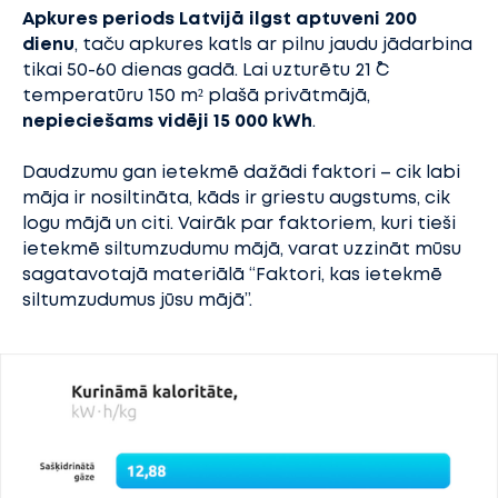
Apkures periods Latvijā ilgst aptuveni 200
dienu
, taču apkures katls ar pilnu jaudu jādarbina
tikai 50-60 dienas gadā. Lai uzturētu 21 ˚C
temperatūru 150 m² plašā privātmājā,
nepieciešams vidēji 15 000 kWh
.
Daudzumu gan ietekmē dažādi faktori – cik labi
māja ir nosiltināta, kāds ir griestu augstums, cik
logu mājā un citi. Vairāk par faktoriem, kuri tieši
ietekmē siltumzudumu mājā, varat uzzināt mūsu
sagatavotajā materiālā “Faktori, kas ietekmē
siltumzudumus jūsu mājā”.