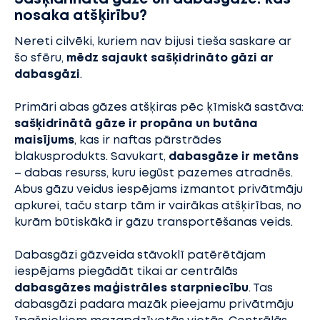
nosaka atšķirību?
Nereti cilvēki, kuriem nav bijusi tieša saskare ar
šo sfēru,
mēdz sajaukt sašķidrināto gāzi ar
dabasgāzi
.
Primāri abas gāzes atšķiras pēc ķīmiskā sastāva:
sašķidrinātā gāze ir propāna un butāna
maisījums
, kas ir naftas pārstrādes
blakusprodukts. Savukart,
dabasgāze ir metāns
– dabas resurss, kuru iegūst pazemes atradnēs.
Abus gāzu veidus iespējams izmantot privātmāju
apkurei, taču starp tām ir vairākas atšķirības, no
kurām būtiskākā ir gāzu transportēšanas veids.
Dabasgāzi gāzveida stāvoklī patērētājam
iespējams piegādāt tikai ar centrālās
dabasgāzes maģistrāles starpniecību
. Tas
dabasgāzi padara mazāk pieejamu privātmāju