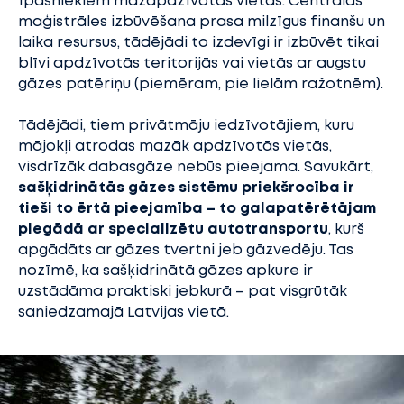
īpašniekiem mazapdzīvotās vietās. Centrālās
maģistrāles izbūvēšana prasa milzīgus finanšu un
laika resursus, tādējādi to izdevīgi ir izbūvēt tikai
blīvi apdzīvotās teritorijās vai vietās ar augstu
gāzes patēriņu (piemēram, pie lielām ražotnēm).
Tādējādi, tiem privātmāju iedzīvotājiem, kuru
mājokļi atrodas mazāk apdzīvotās vietās,
visdrīzāk dabasgāze nebūs pieejama. Savukārt,
sašķidrinātās gāzes sistēmu priekšrocība ir
tieši to ērtā pieejamība – to galapatērētājam
piegādā ar specializētu autotransportu
, kurš
apgādāts ar gāzes tvertni jeb gāzvedēju. Tas
nozīmē, ka sašķidrinātā gāzes apkure ir
uzstādāma praktiski jebkurā – pat visgrūtāk
saniedzamajā Latvijas vietā.