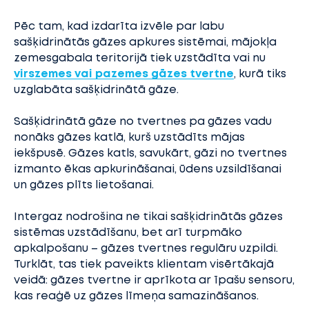
Pēc tam, kad izdarīta izvēle par labu
sašķidrinātās gāzes apkures sistēmai, mājokļa
zemesgabala teritorijā tiek uzstādīta vai nu
virszemes vai pazemes gāzes tvertne
, kurā tiks
uzglabāta sašķidrinātā gāze.
Sašķidrinātā gāze no tvertnes pa gāzes vadu
nonāks gāzes katlā, kurš uzstādīts mājas
iekšpusē. Gāzes katls, savukārt, gāzi no tvertnes
izmanto ēkas apkurināšanai, ūdens uzsildīšanai
un gāzes plīts lietošanai.
Intergaz nodrošina ne tikai sašķidrinātās gāzes
sistēmas uzstādīšanu, bet arī turpmāko
apkalpošanu – gāzes tvertnes regulāru uzpildi.
Turklāt, tas tiek paveikts klientam visērtākajā
veidā: gāzes tvertne ir aprīkota ar īpašu sensoru,
kas reaģē uz gāzes līmeņa samazināšanos.