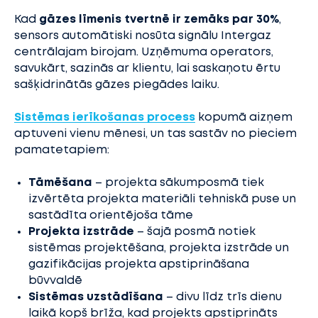
Kad
gāzes līmenis tvertnē ir zemāks par 30%
,
sensors automātiski nosūta signālu Intergaz
centrālajam birojam. Uzņēmuma operators,
savukārt, sazinās ar klientu, lai saskaņotu ērtu
sašķidrinātās gāzes piegādes laiku.
Sistēmas ierīkošanas process
kopumā aizņem
aptuveni vienu mēnesi, un tas sastāv no pieciem
pamatetapiem:
Tāmēšana
– projekta sākumposmā tiek
izvērtēta projekta materiāli tehniskā puse un
sastādīta orientējoša tāme
Projekta izstrāde
– šajā posmā notiek
sistēmas projektēšana, projekta izstrāde un
gazifikācijas projekta apstiprināšana
būvvaldē
Sistēmas uzstādīšana
– divu līdz trīs dienu
laikā kopš brīža, kad projekts apstiprināts