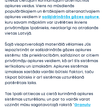
izvēlas cietajam kurināmajam alternatīvus
apkures veidus. Viens no mūsdienās
populārākajiem un ērtākajiem alteranatīvajiem
apkures veidiem ir
sašķidrinātās gāzes apkure
,
kuru savam mājoklim var izvēlēties ikviens
privātmājas īpašnieks, neatkarīgi no atrašanās
vietas Latvijā.
Šajā visaptverošajā materiālā vēlamies Jūs
iepazīstināt ar sašķidrinātās gāzes apkures
sistēmu: tās priekšrocībām, salīdzinot ar citiem
privātmāju apkures veidiem, kā arī šīs sistēmas
ierīkošanu un izmaksām. Apkures sistēmas
izmaksas sastāda vairāki būtiski faktori, taču
tikpat būtisks ir arī sistēmas uzturēšanā
patērētais laiks.
Tas īpaši attiecas uz cietā kurināmā apkures
sistēmas uzturēšanu, un par to vairāk varat
uzzināt mūsu sagatavotajā rakstā “
Granulu