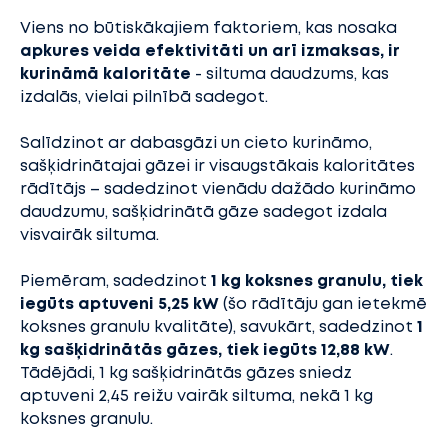
Viens no būtiskākajiem faktoriem, kas nosaka
apkures veida efektivitāti un arī izmaksas, ir
kurināmā kaloritāte
- siltuma daudzums, kas
izdalās, vielai pilnībā sadegot.
Salīdzinot ar dabasgāzi un cieto kurināmo,
sašķidrinātajai gāzei ir visaugstākais kaloritātes
rādītājs – sadedzinot vienādu dažādo kurināmo
daudzumu, sašķidrinātā gāze sadegot izdala
visvairāk siltuma.
Piemēram, sadedzinot
1 kg koksnes granulu, tiek
iegūts aptuveni 5,25 kW
(šo rādītāju gan ietekmē
koksnes granulu kvalitāte), savukārt, sadedzinot
1
kg sašķidrinātās gāzes, tiek iegūts 12,88 kW
.
Tādējādi, 1 kg sašķidrinātās gāzes sniedz
aptuveni 2,45 reižu vairāk siltuma, nekā 1 kg
koksnes granulu.