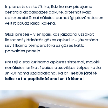
Ir pierasts uzskatīt, ka, līdz ko nav pieejama
centrālā dabasgāzes apkure, alternatīvajai
apkures sistēmai nāksies pamatīgi pievērsties un
veltīt daudz laika ikdienā.
Gluži pretēji – vienīgais, kas jāizdara, uzsākot
lietot sašķidrinātās gāzes apkuri, ir – jāuzstāda
sev tīkama temperatūra uz gāzes katla
pārvaldes paneļa.
Pretēji cietā kurināmā apkures sistēmai, mājoklī
nenāksies ierīkot īpašas atsevišķas telpas katla
un kurināmā uzglabāšanai, kā arī
nebūs jātērē
laiks katla papildināšanai un tīrīšanai
.