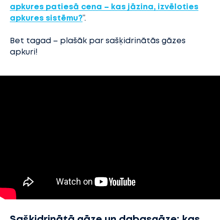
apkures patiesā cena – kas jāzina, izvēloties
apkures sistēmu?
”.
Bet tagad – plašāk par sašķidrinātās gāzes
apkuri!
Sašķidrinātā gāze un dabasgāze: kas