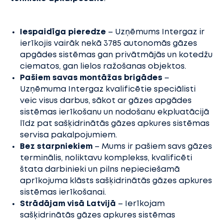
Iespaidīga pieredze
– Uzņēmums Intergaz ir
ierīkojis vairāk nekā 3785 autonomās gāzes
apgādes sistēmas gan privātmājās un kotedžu
ciematos, gan lielos ražošanas objektos.
Pašiem savas montāžas brigādes
–
Uzņēmuma Intergaz kvalificētie speciālisti
veic visus darbus, sākot ar gāzes apgādes
sistēmas ierīkošanu un nodošanu ekpluatācijā
līdz pat sašķidrinātās gāzes apkures sistēmas
servisa pakalpojumiem.
Bez starpniekiem
– Mums ir pašiem savs gāzes
terminālis, noliktavu komplekss, kvalificēti
štata darbinieki un pilns nepieciešamā
aprīkojuma klāsts sašķidrinātās gāzes apkures
sistēmas ierīkošanai.
Strādājam visā Latvijā
– Ierīkojam
sašķidrinātās gāzes apkures sistēmas