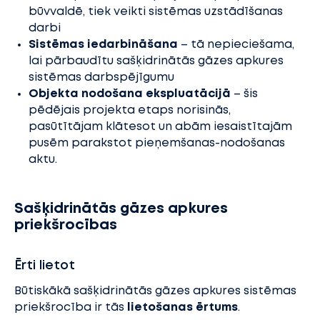
būvvaldē, tiek veikti sistēmas uzstādīšanas
darbi
Sistēmas iedarbināšana
– tā nepieciešama,
lai pārbaudītu sašķidrinātās gāzes apkures
sistēmas darbspējīgumu
Objekta nodošana ekspluatācijā
– šis
pēdējais projekta etaps norisinās,
pasūtītājam klātesot un abām iesaistītajām
pusēm parakstot pieņemšanas-nodošanas
aktu.
Sašķidrinātās gāzes apkures
priekšrocības
Ērti lietot
Būtiskākā sašķidrinātās gāzes apkures sistēmas
priekšrocība ir tās
lietošanas ērtums
.