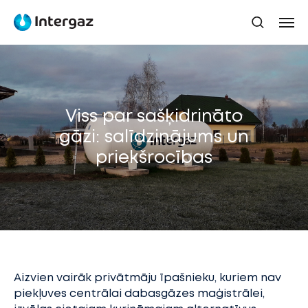
Viss par sašķidrināto
gāzi: salīdzinājums un
priekšrocības
Aizvien vairāk privātmāju īpašnieku, kuriem nav
piekļuves centrālai dabasgāzes maģistrālei,