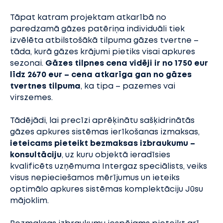
Tāpat katram projektam atkarībā no
paredzamā gāzes patēriņa individuāli tiek
izvēlēta atbilstošākā tilpuma gāzes tvertne –
tāda, kurā gāzes krājumi pietiks visai apkures
sezonai.
Gāzes tilpnes cena vidēji ir no 1750 eur
līdz 2670 eur – cena atkarīga gan no gāzes
tvertnes tilpuma
, ka tipa – pazemes vai
virszemes.
Tādējādi, lai precīzi aprēķinātu sašķidrinātās
gāzes apkures sistēmas ierīkošanas izmaksas,
ieteicams pieteikt bezmaksas izbraukumu –
konsultāciju
, uz kuru objektā ieradīsies
kvalificēts uzņēmuma Intergaz speciālists, veiks
visus nepieciešamos mērījumus un ieteiks
optimālo apkures sistēmas komplektāciju Jūsu
mājoklim.