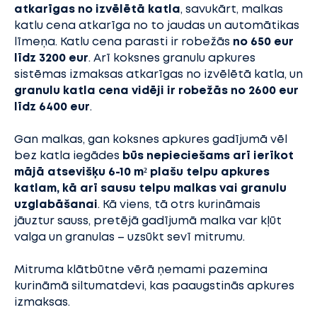
atkarīgas no izvēlētā katla
, savukārt, malkas
katlu cena atkarīga no to jaudas un automātikas
līmeņa. Katlu cena parasti ir robežās
no 650 eur
līdz 3200 eur
. Arī koksnes granulu apkures
sistēmas izmaksas atkarīgas no izvēlētā katla, un
granulu katla cena vidēji ir robežās no 2600 eur
līdz 6400 eur
.
Gan malkas, gan koksnes apkures gadījumā vēl
bez katla iegādes
būs nepieciešams arī ierīkot
mājā atsevišķu 6-10 m² plašu telpu apkures
katlam, kā arī sausu telpu malkas vai granulu
uzglabāšanai
. Kā viens, tā otrs kurināmais
jāuztur sauss, pretējā gadījumā malka var kļūt
valga un granulas – uzsūkt sevī mitrumu.
Mitruma klātbūtne vērā ņemami pazemina
kurināmā siltumatdevi, kas paaugstinās apkures
izmaksas.