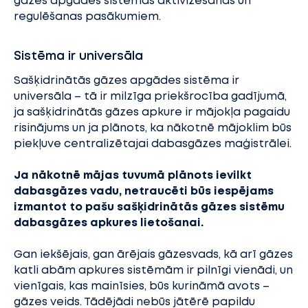
gāzes apgādes sistēmas aktivizēšanas un
regulēšanas pasākumiem.
Sistēma ir universāla
Sašķidrinātās gāzes apgādes sistēma ir
universāla – tā ir milzīga priekšrocība gadījumā,
ja sašķidrinātās gāzes apkure ir mājokļa pagaidu
risinājums un ja plānots, ka nākotnē mājoklim būs
piekļuve centralizētajai dabasgāzes maģistrālei.
Ja nākotnē mājas tuvumā plānots ievilkt
dabasgāzes vadu, netraucēti būs iespējams
izmantot to pašu sašķidrinātās gāzes sistēmu
dabasgāzes apkures lietošanai.
Gan iekšējais, gan ārējais gāzesvads, kā arī gāzes
katli abām apkures sistēmām ir pilnīgi vienādi, un
vienīgais, kas mainīsies, būs kurināmā avots –
gāzes veids. Tādējādi nebūs jātērē papildu