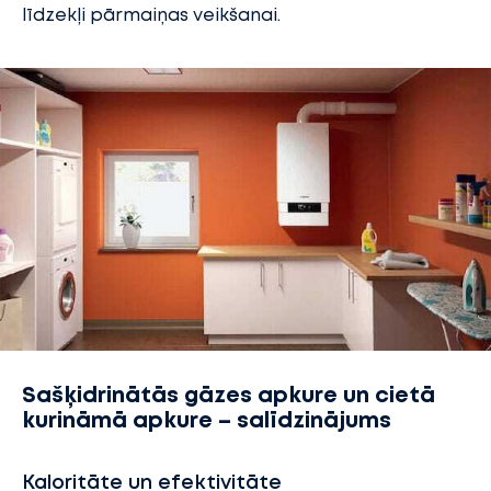
līdzekļi pārmaiņas veikšanai.
Sašķidrinātās gāzes apkure un cietā
kurināmā apkure – salīdzinājums
Kaloritāte un efektivitāte