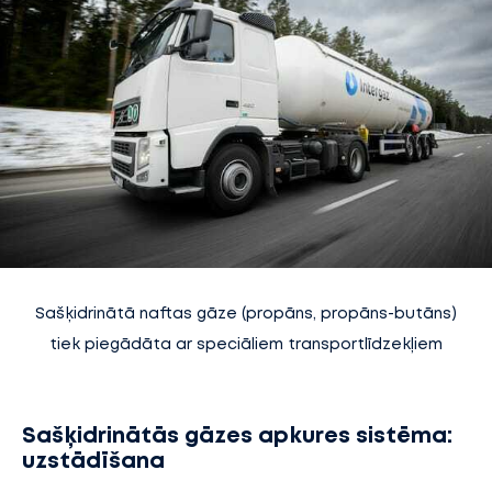
Sašķidrinātā naftas gāze (propāns, propāns-butāns)
tiek piegādāta ar speciāliem transportlīdzekļiem
Sašķidrinātās gāzes apkures sistēma:
uzstādīšana