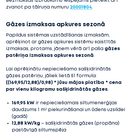
Bezmaksas izbraukumu iespējams pieteikt arī
zvanot pa tālruņa numuru
20001804
.
Gāzes izmaksas apkures sezonā
Papildus sistēmas uzstādīšanas izmaksām,
aprēķinot ar gāzes apkures sistēmu saistītās
izmaksas, protams, jāņem vērā arī paša
gāzes
patēriņa izmaksas apkures sezonā
.
Lai aprēķinātu nepieciešamo sašķidrinātās
gāzes patēriņu, jāliek lietā šī formula:
((169,95/12,88)/0,98) * jūsu mājas platība * cena
par vienu kilogramu sašķidrinātās gāzes
.
169,95 kW
ir nepieciešamais siltumenerģijas
daudzums 1 m² piekurināšanai un ūdens uzsildei
(gadā)
12,88 kW/kg
– sašķidrinātās gāzes (propāna)
pastāvīgā siltumspēja