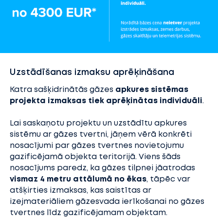
Uzstādīšanas izmaksu aprēķināšana
Katra sašķidrinātās gāzes
apkures sistēmas
projekta izmaksas tiek aprēķinātas individuāli
.
Lai saskaņotu projektu un uzstādītu apkures
sistēmu ar gāzes tvertni, jāņem vērā konkrēti
nosacījumi par gāzes tvertnes novietojumu
gazificējamā objekta teritorijā. Viens šāds
nosacījums paredz, ka gāzes tilpnei jāatrodas
vismaz 4 metru attālumā no ēkas
, tāpēc var
atšķirties izmaksas, kas saistītas ar
izejmateriāliem gāzesvada ierīkošanai no gāzes
tvertnes līdz gazificējamam objektam.