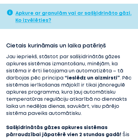
Apkure ar granulām vai ar sašķidrināto gāzi.
Ko izvēlēties?
Cietais kurināmais un laika patēriņš
Jau iepriekš, stāstot par sašķidrinātās gāzes
apkures sistēmas izmantošanu, minējām, ka
sistēma ir ērti lietojama un automatizēta – tā
darbojas pēc principa
“ieslēdz un aizmirsti”
. Pēc
sistēmas ierīkošanas mājoklī ir tikai jānoregulē
apkures programma, kura ļauj automātisku
temperatūras regulāciju atkarībā no diennakts
laika un nedēļas dienas, savukārt, visu pārējo
sistēma paveiks automātisku.
Sašķidrinātās gāzes apkures sistēmas
pārraudzībai jāpatērē vien 2 stundas gadā!
Šis