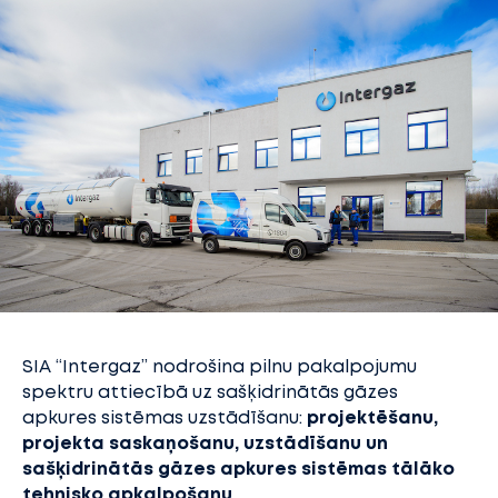
SIA “Intergaz” nodrošina pilnu pakalpojumu
spektru attiecībā uz sašķidrinātās gāzes
apkures sistēmas uzstādīšanu:
projektēšanu,
projekta saskaņošanu, uzstādīšanu un
sašķidrinātās gāzes apkures sistēmas tālāko
tehnisko apkalpošanu
.