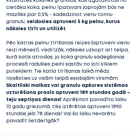
kvalitātes koksnes granulas, kas izgatavotas no
cietāka koka, pelnu īpatsvars joprojām būs ne
mazāks par 0,5% - sadedzinot vienu tonnu
granulu,
veidosies aptuveni 5 kg pelnu, kurus
nāksies tīrīt un utilizēt
.
Pēc katras pelnu tīrīšanas reizes (aptuveni vienu
reizi mēnesī), visdrīzāk, nāksies uzkopt arī telpa,
kurā katls atrodas, jo koka granulu sadegšanas
procesā radušies pelni sastāv no ļoti sīkiem
putekļiem. Tie katla tīrīšanas laikā mēdz
nosēsties uz visām telpā esošajām virsmām.
Skaitliski malkas vai granulu apkures sistēmas
uzturēšana prasīs aptuveni 189 stundas gadā –
teju septiņas dienas!
Aprēķinot pavadīto laiku
10 gadu griezumā, tiks iztērētas aptuveni 1890
stundas jeb 78 dienas! Vai šo laiku nevarētu
pavadīt lietderīgāk?